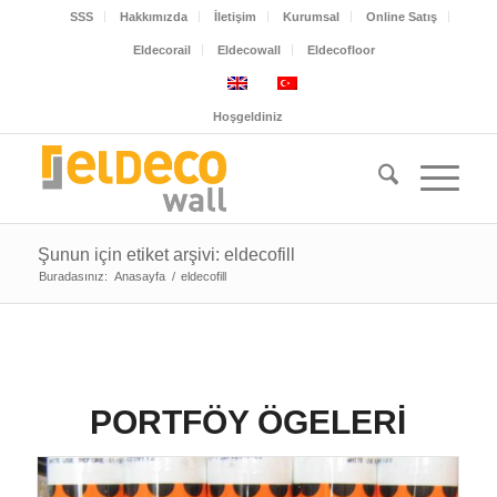
SSS
Hakkımızda
İletişim
Kurumsal
Online Satış
Eldecorail
Eldecowall
Eldecofloor
Hoşgeldiniz
Şunun için etiket arşivi: eldecofill
Buradasınız:
Anasayfa
/
eldecofill
PORTFÖY ÖGELERI