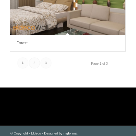
Forest
1
2
3
Page 1 of 3
© Copyright - Eldeco - Designed by
mgformat