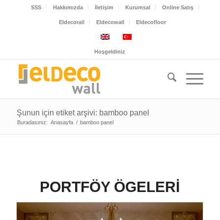
SSS
Hakkımızda
İletişim
Kurumsal
Online Satış
Eldecorail
Eldecowall
Eldecofloor
Hoşgeldiniz
Şunun için etiket arşivi: bamboo panel
Buradasınız:
Anasayfa
/
bamboo panel
PORTFÖY ÖGELERI