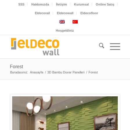
SSS
Hakkımızda
İletişim
Kurumsal
Online Satış
Eldecorail
Eldecowall
Eldecofloor
Hoşgeldiniz
Forest
Buradasınız:
Anasayfa
/
3D Bambu Duvar Panelleri
/
Forest