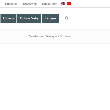
Eldecorail
Eldecowall
Eldecofloor
Eldeco
Online Satış
İletişim
Buradasınız:
Anasayfa
/
3b duvar