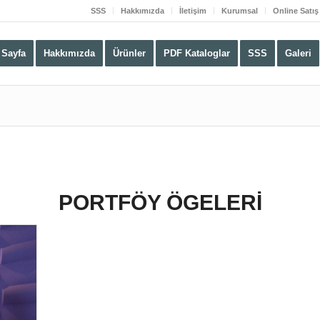
SSS
Hakkımızda
İletişim
Kurumsal
Online Satış
 Sayfa
Hakkımızda
Ürünler
PDF Kataloglar
SSS
Galeri
PORTFÖY ÖGELERI