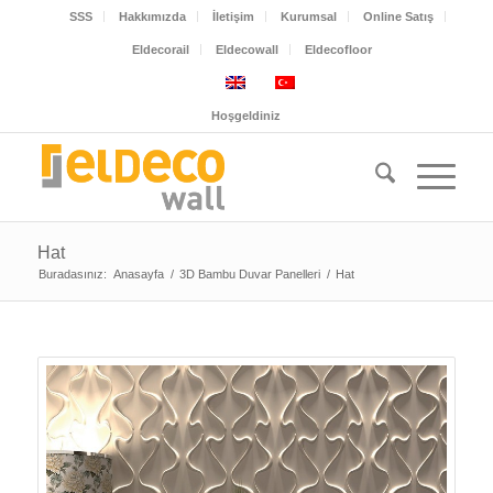
SSS
Hakkımızda
İletişim
Kurumsal
Online Satış
Eldecorail
Eldecowall
Eldecofloor
Hoşgeldiniz
Hat
Buradasınız:
Anasayfa
/
3D Bambu Duvar Panelleri
/
Hat